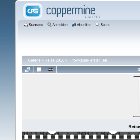
Startseite
Anmelden
Albenliste
Suche
Galerie
>
Reise 2016
>
Finowkanal- erster Teil
D
Reis