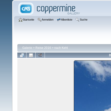
Startseite
Anmelden
Albenliste
Suche
Galerie
>
Reise 2016
>
nach Kehl
D