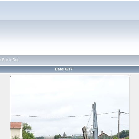
h Bar-leDuc
Datei 6/17