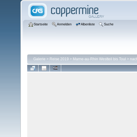
Startseite
Anmelden
Albenliste
Suche
Galerie
>
Reise 2019
>
Marne-au-Rhin Westteil bis Toul
>
nac