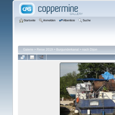
Startseite
Anmelden
Albenliste
Suche
Galerie
>
Reise 2019
>
Burgunderkanal
>
nach Dijon