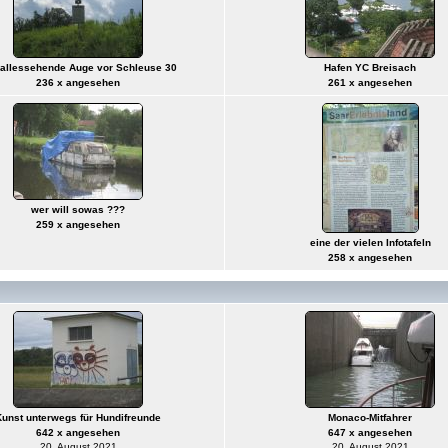
 allessehende Auge vor Schleuse 30
Hafen YC Breisach
236 x angesehen
261 x angesehen
wer will sowas ???
259 x angesehen
eine der vielen Infotafeln
258 x angesehen
Kunst unterwegs für Hundifreunde
Monaco-Mitfahrer
642 x angesehen
647 x angesehen
20. August 2021
20. August 2021